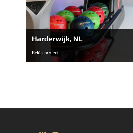
B.V., Bowltech has installed the following
products to create a new amazing center in an
historical industrial building, “De Zeeland” in
Bergen op Zoom;
Harderwijk, NL
Bekijk project ...
Bekijk project ...
Harderwijk, NL
After almost 40 years of bowling history at
the original location, Bowling Harderwijk