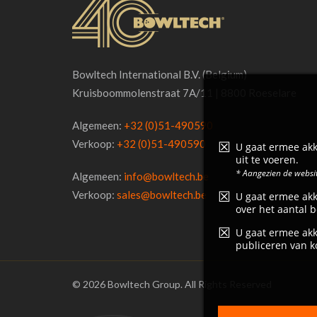
moved to a brand new building on
Kolbaanweg in 2014.
Bekijk project ...
Bowltech International B.V. (Belgium)
Kruisboommolenstraat 7A/11 | 8800 Roeselare
Algemeen:
+32 (0)51-490590
Verkoop:
+32 (0)51-490590
U gaat ermee akk
uit te voeren.
* Aangezien de websit
Algemeen:
info@bowltech.be
Verkoop:
sales@bowltech.be
U gaat ermee akk
over het aantal b
U gaat ermee akk
publiceren van k
© 2026 Bowltech Group. All Rights Reserved