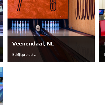
To get de Griethse Poort ready for a long and
prosperous future, owners Tonnie and Ellis
Kaal have asked Bowltech to replace the
existing Brunswick A2 machines with state-
of-the-art XLi EDGE pinspotters.
Veenendaal, NL
Bekijk project ...
Bekijk project ...
Veenendaal, NL
Bowltech has helped out Olround Bowling to