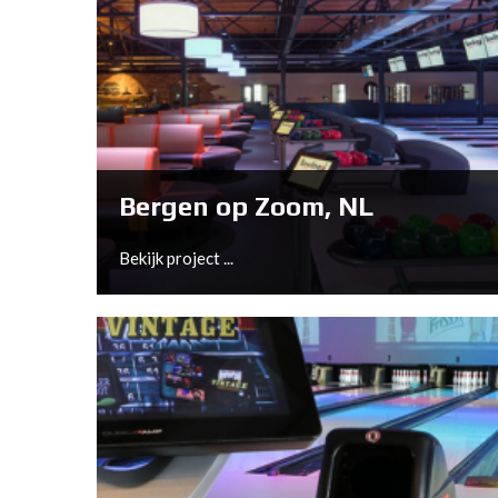
Michael Church and his family have been in
the bowling business for over 40 years. A
couple of years ago, he felt that it was time
to create a new bowling center and is
perfectly suited for sports bowling as well as
entertainment bowling.
Bergen op Zoom, NL
Bekijk project ...
Bekijk project ...
Bergen op Zoom, NL
On behalf of Harold van der Meer Holdng