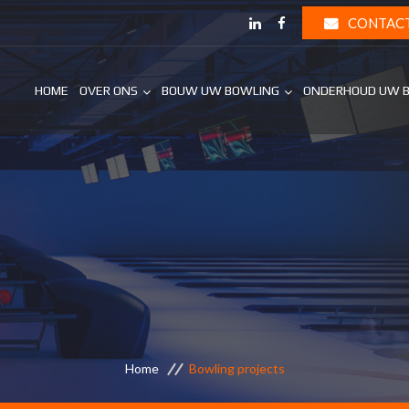
CONTAC
HOME
OVER ONS
BOUW UW BOWLING
ONDERHOUD UW 
Home
Bowling projects