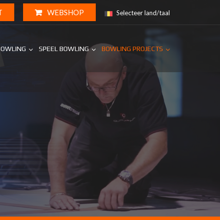
T
WEBSHOP
Selecteer land/taal
BOWLING
SPEEL BOWLING
BOWLING PROJECTS