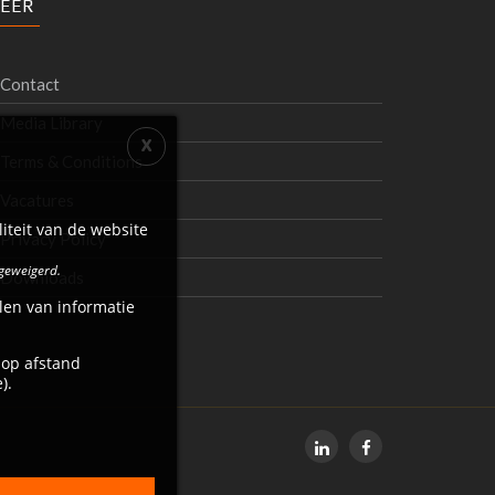
EER
Contact
Media Library
Terms & Conditions
Vacatures
iteit van de website
Privacy Policy
 geweigerd.
Downloads
len van informatie
 op afstand
).