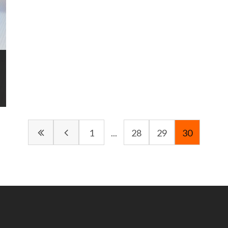
renovate their 8 lane bowling center. With Xli
EDGE Pinspotters, White Lanes, Harmony
Ball Returns and BES X Scoring, Olround
Veenendal is now acquires state-of-the-art
bowling equipment from QubicaAMF.
Bekijk project ...
1
...
28
29
30