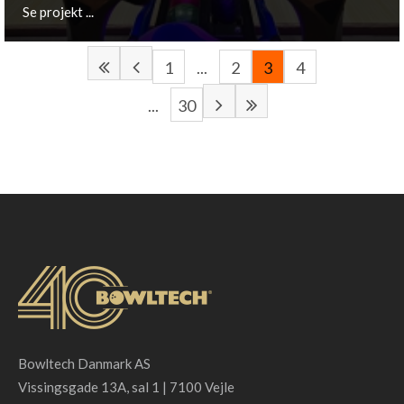
Se projekt ...
1
...
2
3
4
...
30
Veldhoven, NL
Se projekt ...
Bowltech Danmark AS
Vissingsgade 13A, sal 1 | 7100 Vejle