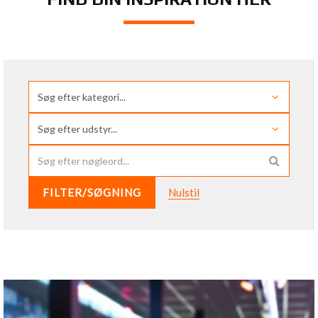
FILTER/SØGNING
Nulstil