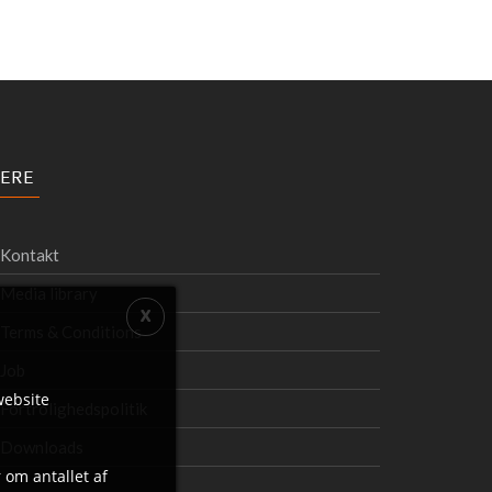
ERE
Kontakt
Media library
Terms & Conditions
Job
website
Fortrolighedspolitik
Downloads
 om antallet af