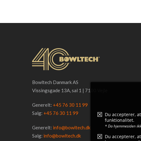
Bowltech Danmark AS
Vissingsgade 13A, sal 1 | 7100 Vejle
Generelt:
+45 76 30 11 99
Salg:
+45 76 30 11 99
Du accepterer, a
funktionalitet.
* Da hjemmesiden ikke
Generelt:
info@bowltech.dk
Salg:
info@bowltech.dk
Du accepterer, at