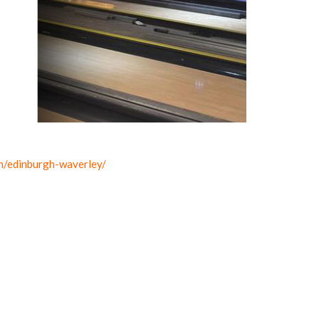
on/edinburgh-waverley/