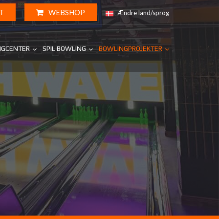
T
WEBSHOP
Ændre land/sprog
NGCENTER
SPIL BOWLING
BOWLINGPROJEKTER