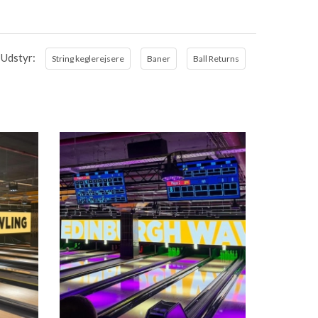
Udstyr:
String keglerejsere
Baner
Ball Returns