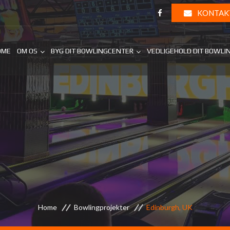
KONTAK
OME
OM OS
BYG DIT BOWLINGCENTER
VEDLIGEHOLD DIT BOWLI
Home
Bowlingprojekter
Edinburgh, UK