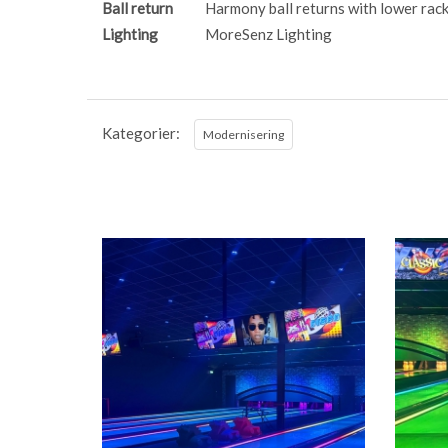
Ball return
Harmony ball returns with lower rac
Lighting
MoreSenz Lighting
Kategorier:
Modernisering