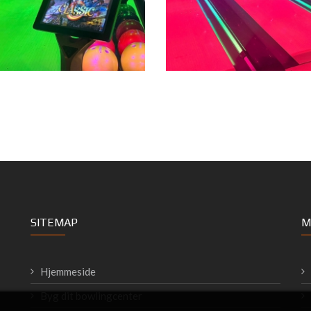
SITEMAP
M
Hjemmeside
Byg dit bowlingcenter