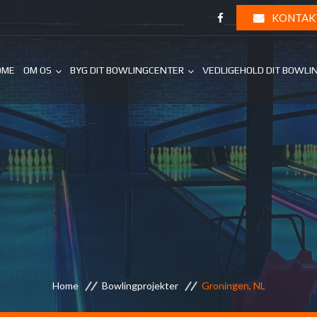
KONTAK
OME
OM OS
BYG DIT BOWLINGCENTER
VEDLIGEHOLD DIT BOWLI
Home
Bowlingprojekter
Groningen, NL