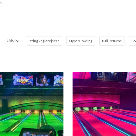
ks
Udstyr:
String keglerejsere
HyperBowling
Ball Returns
Sc