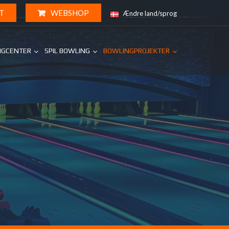
T
WEBSHOP
Ændre land/sprog
NGCENTER
SPIL BOWLING
BOWLINGPROJEKTER