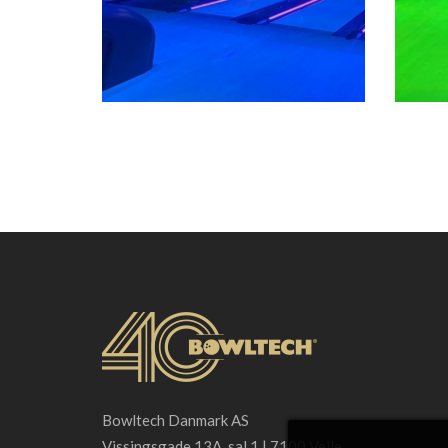
Bowltech Danmark AS
Vissingsgade 13A, sal 1 | 7100 Vejle