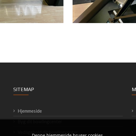
SITEMAP
M
Hjemmeside
Byg dit bowlingcenter
Vedligehold dit bowlingcenter
Denne hjemmeside bruger cookies.