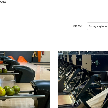
stem
Udstyr:
String keglere