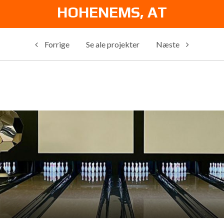
HOHENEMS, AT
Forrige
Se ale projekter
Næste