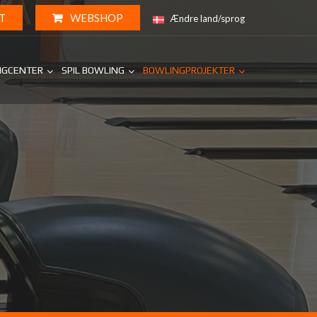
T
WEBSHOP
Ændre land/sprog
NGCENTER
SPIL BOWLING
BOWLINGPROJEKTER