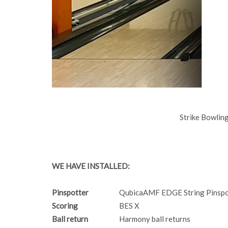
Strike Bowli
WE HAVE INSTALLED:
Pinspotter
QubicaAMF EDGE String Pinspo
Scoring
BES X
Ball return
Harmony ball returns