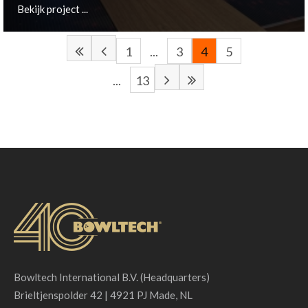
Bekijk project ...
1
...
3
4
5
...
13
Norrköping, SE
Bekijk project ...
Bowltech International B.V. (Headquarters)
Brieltjenspolder 42 | 4921 PJ Made, NL