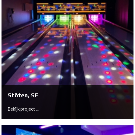
Delfgauw, NL
Bowltech Introduces First Short Lane Package with 3D
Masking at Monkey Town Delft!
Bekijk project ...
Stöten, SE
Bekijk project ...