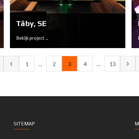
Bekijk project ...
Täby, SE
Bekijk project ...
1
...
2
3
4
...
13
Täby, SE
SITEMAP
M
Bekijk project ...