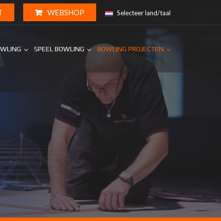
T
WEBSHOP
Selecteer land/taal
OWLING
SPEEL BOWLING
BOWLING PROJECTEN