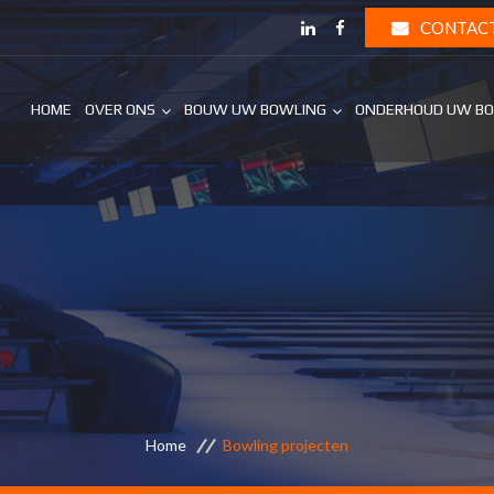
CONTAC
HOME
OVER ONS
BOUW UW BOWLING
ONDERHOUD UW B
Home
Bowling projecten