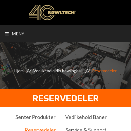
MENY
Hjem
Vedlikehold din bowlinghall
Reservedeler
RESERVEDELER
Senter Produkter
Vedlikehold Baner
Reservedeler
Service & Support