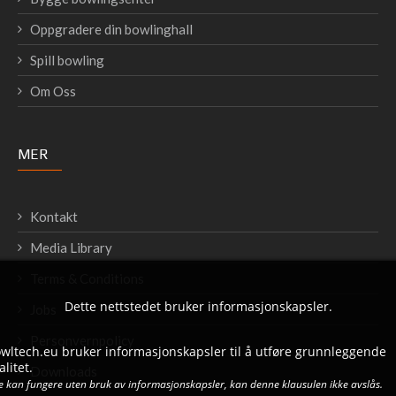
Oppgradere din bowlinghall
Spill bowling
Om Oss
MER
Kontakt
Media Library
Terms & Conditions
Dette nettstedet bruker informasjonskapsler.
Jobs
Personvernpolicy
bowltech.eu bruker informasjonskapsler til å utføre grunnleggende
litet.
Downloads
ke kan fungere uten bruk av informasjonskapsler, kan denne klausulen ikke avslås.