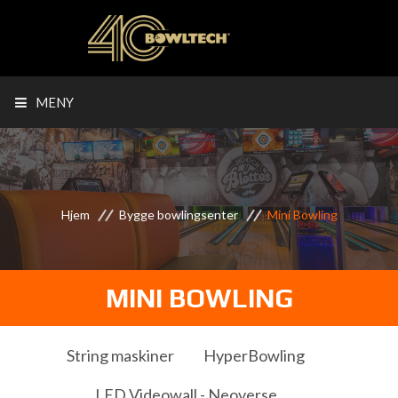
MENY
Hjem
Bygge bowlingsenter
Mini Bowling
MINI BOWLING
String maskiner
HyperBowling
LED Videowall - Neoverse