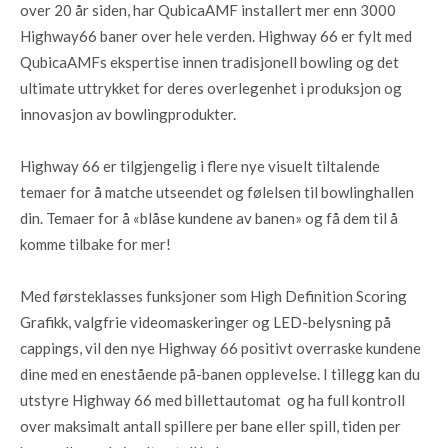
over 20 år siden, har QubicaAMF installert mer enn 3000
Highway66 baner over hele verden. Highway 66 er fylt med
QubicaAMFs ekspertise innen tradisjonell bowling og det
ultimate uttrykket for deres overlegenhet i produksjon og
innovasjon av bowlingprodukter.
Highway 66 er tilgjengelig i flere nye visuelt tiltalende
temaer for å matche utseendet og følelsen til bowlinghallen
din. Temaer for å «blåse kundene av banen» og få dem til å
komme tilbake for mer!
Med førsteklasses funksjoner som High Definition Scoring
Grafikk, valgfrie videomaskeringer og LED-belysning på
cappings, vil den nye Highway 66 positivt overraske kundene
dine med en enestående på-banen opplevelse. I tillegg kan du
utstyre Highway 66 med billettautomat og ha full kontroll
over maksimalt antall spillere per bane eller spill, tiden per