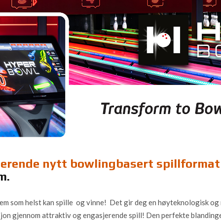
nerende nytt bowlingbasert spillformat
um.
vem som helst kan spille og vinne! Det gir deg en høyteknologisk 
jon gjennom attraktiv og engasjerende spill! Den perfekte blandinge