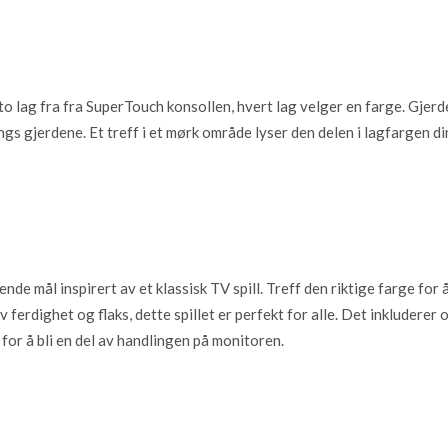
 to lag fra fra SuperTouch konsollen, hvert lag velger en farge. Gjer
ngs gjerdene. Et treff i et mørk område lyser den delen i lagfargen din
tende mål inspirert av et klassisk TV spill. Treff den riktige farge for
 ferdighet og flaks, dette spillet er perfekt for alle. Det inkluderer 
for å bli en del av handlingen på monitoren.