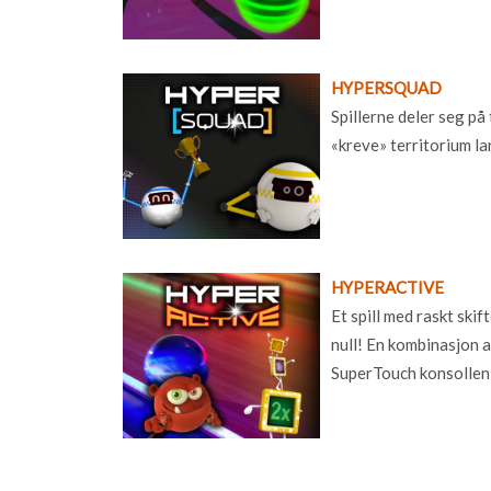
HYPERSQUAD
Spillerne deler seg på
«kreve» territorium la
HYPERACTIVE
Et spill med raskt skif
null! En kombinasjon av
SuperTouch konsollen 