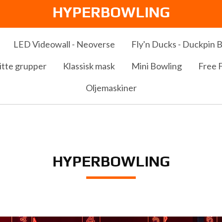
HYPERBOWLING
LED Videowall - Neoverse
Fly'n Ducks - Duckpin 
itte grupper
Klassisk mask
Mini Bowling
Free F
Oljemaskiner
HYPERBOWLING