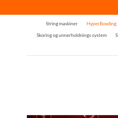
String maskiner
HyperBowling
Skoring og unnerholdnings system
S