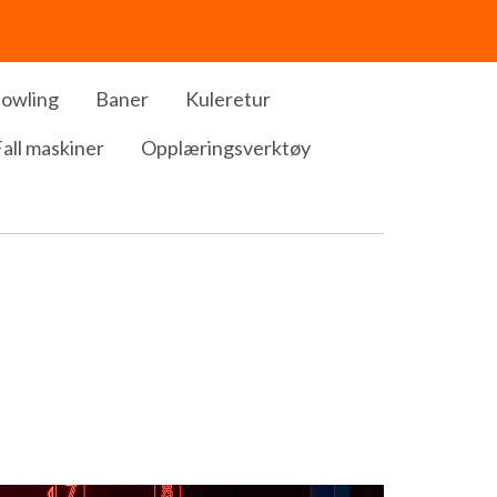
Bowling
Baner
Kuleretur
all maskiner
Opplæringsverktøy