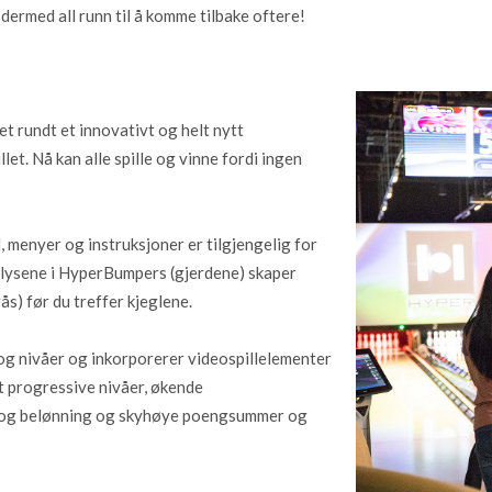
r dermed all runn til å komme tilbake oftere!
t rundt et innovativt og helt nytt
et. Nå kan alle spille og vinne fordi ingen
, menyer og instruksjoner er tilgjengelig for
–lysene i HyperBumpers (gjerdene) skaper
ås) før du treffer kjeglene.
r og nivåer og inkorporerer videospillelementer
ert progressive nivåer, økende
o og belønning og skyhøye poengsummer og