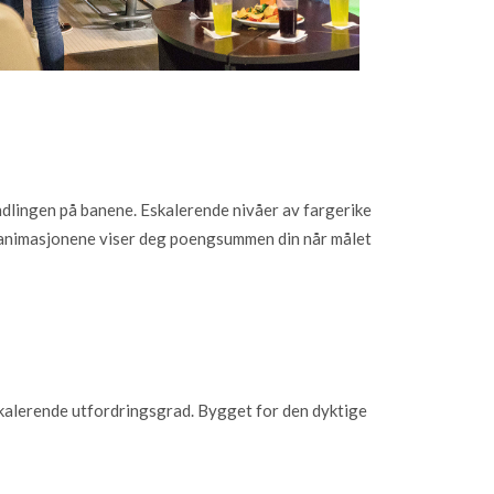
andlingen på banene. Eskalerende nivåer av fargerike
ne-animasjonene viser deg poengsummen din når målet
kalerende utfordringsgrad. Bygget for den dyktige