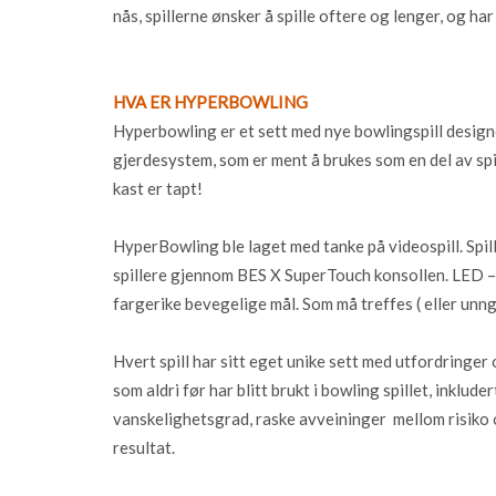
nås, spillerne ønsker å spille oftere og lenger, og ha
HVA ER HYPERBOWLING
Hyperbowling er et sett med nye bowlingspill designe
gjerdesystem, som er ment å brukes som en del av spill
kast er tapt!
HyperBowling ble laget med tanke på videospill. Spill
spillere gjennom BES X SuperTouch konsollen. LED 
fargerike bevegelige mål. Som må treffes ( eller unng
Hvert spill har sitt eget unike sett med utfordringe
som aldri før har blitt brukt i bowling spillet, inklud
vanskelighetsgrad, raske avveininger mellom risik
resultat.