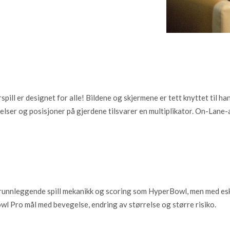
ill er designet for alle! Bildene og skjermene er tett knyttet til h
ørrelser og posisjoner på gjerdene tilsvarer en multiplikator. On-La
runnleggende spill mekanikk og scoring som HyperBowl, men med es
wl Pro mål med bevegelse, endring av størrelse og større risiko.