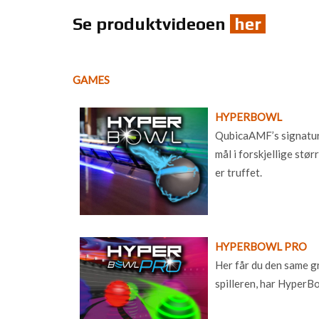
Se produktvideoen
her
GAMES
HYPERBOWL
QubicaAMF’s signatursp
mål i forskjellige st
er truffet.
HYPERBOWL PRO
Her får du den same g
spilleren, har HyperBo