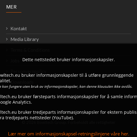
MER
Kontakt
Media Library
Terms & Conditions
Dette nettstedet bruker informasjonskapsler.
Jobs
Personvernpolicy
bowltech.eu bruker informasjonskapsler til å utføre grunnleggende
litet.
Downloads
ke kan fungere uten bruk av informasjonskapsler, kan denne klausulen ikke avslås.
ltech.eu bruker førsteparts informasjonskapsler for å samle infor
ogle Analytics.
tech.eu bruker tredjeparts informasjonskapsler for ekstern publise
ra tredjeparts nettsteder (YouTube).
© 2026 Bowltech Group. Forbeholdt alle rettigheter
Lær mer om informasjonskapsel-retningslinjene våre her.