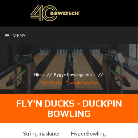
MENY
Hjem
Bygge bowlingsenter
Fly'n Ducks - Duckpin Bowling
FLY'N DUCKS - DUCKPIN
BOWLING
String maskiner
HyperBowling