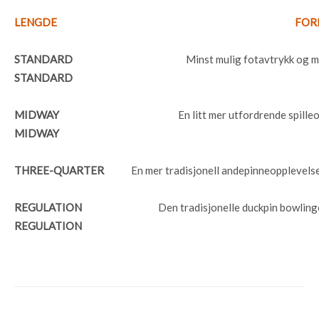
LENGDE
FOR
STANDARD
Minst mulig fotavtrykk og m
STANDARD
MIDWAY
En litt mer utfordrende spill
MIDWAY
THREE-QUARTER
En mer tradisjonell andepinneopplevels
REGULATION
Den tradisjonelle duckpin bowlin
REGULATION