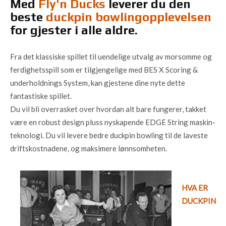
Med
Fly'n Ducks
leverer du den
beste
duckpin bowlingopplevelsen
for gjester i alle aldre.
Fra det klassiske spillet til uendelige utvalg av morsomme og
ferdighetsspill som er tilgjengelige med BES X Scoring &
underholdnings System, kan gjestene dine nyte dette
fantastiske spillet.
Du vil bli overrasket over hvordan alt bare fungerer, takket
være en robust design pluss nyskapende EDGE String maskin-
teknologi. Du vil levere bedre duckpin bowling til de laveste
driftskostnadene, og maksimere lønnsomheten.
HVA ER
DUCKPIN