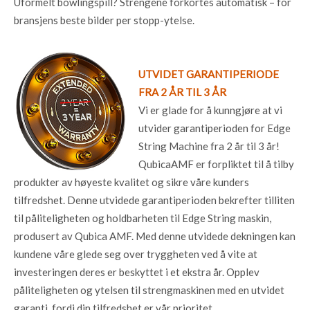
Uformelt bowlingspill? Strengene forkortes automatisk – for
bransjens beste bilder per stopp-ytelse.
UTVIDET GARANTIPERIODE
FRA 2 ÅR TIL 3 ÅR
Vi er glade for å kunngjøre at vi
utvider garantiperioden for Edge
String Machine fra 2 år til 3 år!
QubicaAMF er forpliktet til å tilby
produkter av høyeste kvalitet og sikre våre kunders
tilfredshet. Denne utvidede garantiperioden bekrefter tilliten
til påliteligheten og holdbarheten til Edge String maskin,
produsert av Qubica AMF. Med denne utvidede dekningen kan
kundene våre glede seg over tryggheten ved å vite at
investeringen deres er beskyttet i et ekstra år. Opplev
påliteligheten og ytelsen til strengmaskinen med en utvidet
garanti, fordi din tilfredshet er vår prioritet.