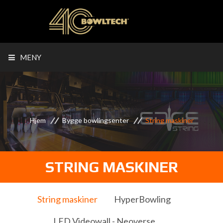
MENY
Hjem
Bygge bowlingsenter
String maskiner
STRING MASKINER
String maskiner
HyperBowling
LED Videowall - Neoverse