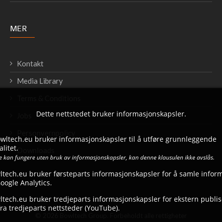
MER
Kontakt
Media Library
Terms & Conditions
Dette nettstedet bruker informasjonskapsler.
Jobs
Personvernpolicy
bowltech.eu bruker informasjonskapsler til å utføre grunnleggende
litet.
Downloads
ke kan fungere uten bruk av informasjonskapsler, kan denne klausulen ikke avslås.
ltech.eu bruker førsteparts informasjonskapsler for å samle infor
ogle Analytics.
tech.eu bruker tredjeparts informasjonskapsler for ekstern publise
ra tredjeparts nettsteder (YouTube).
© 2026 Bowltech Group. Forbeholdt alle rettigheter