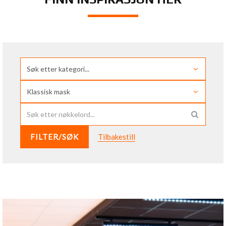
FILTER/SØK
Tilbakestill