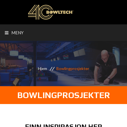
MENY
Hjem
Bowlingprosjekter
BOWLINGPROSJEKTER
FINN INSPIRASJON HER