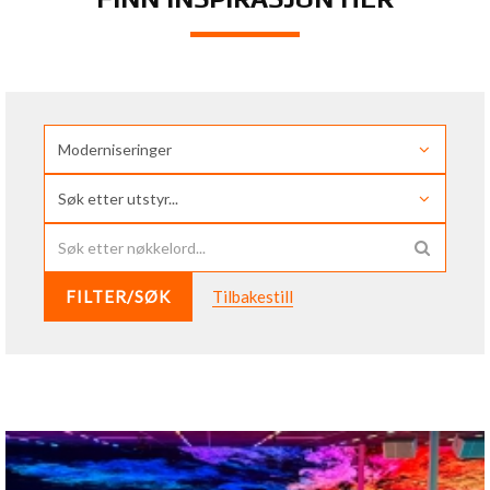
FILTER/SØK
Tilbakestill