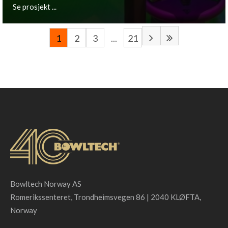
Se prosjekt ...
1
2
3
...
21
Groningen, NL
Se prosjekt ...
Bowltech Norway AS
Romerikssenteret, Trondheimsvegen 86 | 2040 KLØFTA,
Norway