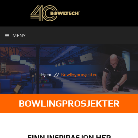
MENY
Hjem
Bowlingprosjekter
BOWLINGPROSJEKTER
FINN INSPIRASJON HER