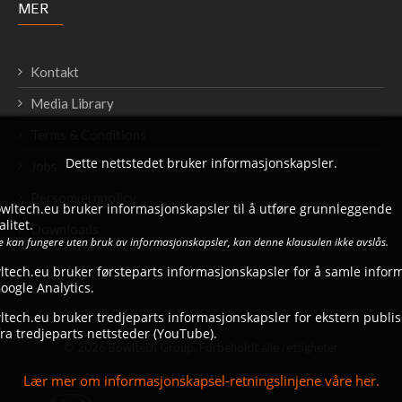
MER
Kontakt
Media Library
Terms & Conditions
Dette nettstedet bruker informasjonskapsler.
Jobs
Personvernpolicy
bowltech.eu bruker informasjonskapsler til å utføre grunnleggende
litet.
Downloads
ke kan fungere uten bruk av informasjonskapsler, kan denne klausulen ikke avslås.
ltech.eu bruker førsteparts informasjonskapsler for å samle infor
ogle Analytics.
tech.eu bruker tredjeparts informasjonskapsler for ekstern publise
ra tredjeparts nettsteder (YouTube).
© 2026 Bowltech Group. Forbeholdt alle rettigheter
Lær mer om informasjonskapsel-retningslinjene våre her.