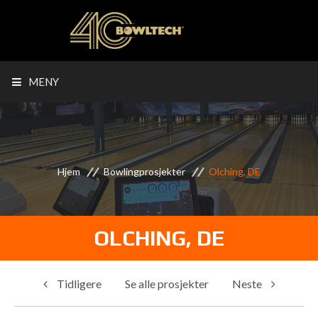
MENY
Hjem
Bowlingprosjekter
Olching, DE
OLCHING, DE
Tidligere
Se alle prosjekter
Neste