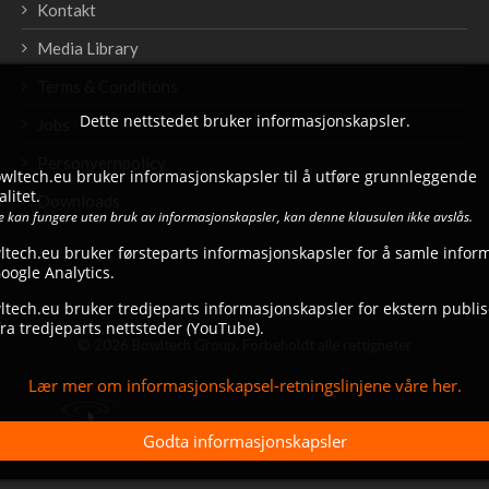
Kontakt
Media Library
Terms & Conditions
Dette nettstedet bruker informasjonskapsler.
Jobs
Personvernpolicy
bowltech.eu bruker informasjonskapsler til å utføre grunnleggende
litet.
Downloads
ke kan fungere uten bruk av informasjonskapsler, kan denne klausulen ikke avslås.
ltech.eu bruker førsteparts informasjonskapsler for å samle infor
ogle Analytics.
tech.eu bruker tredjeparts informasjonskapsler for ekstern publise
ra tredjeparts nettsteder (YouTube).
© 2026 Bowltech Group. Forbeholdt alle rettigheter
Lær mer om informasjonskapsel-retningslinjene våre her.
Godta informasjonskapsler