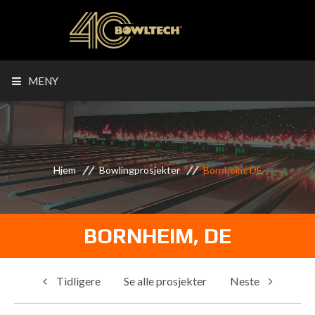
MENY
Hjem
Bowlingprosjekter
Bornheim, DE
BORNHEIM, DE
Tidligere
Se alle prosjekter
Neste