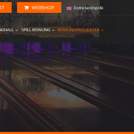
KT
WEBSHOP
Endre land/språk
INGHALL
SPILL BOWLING
BOWLINGPROSJEKTER