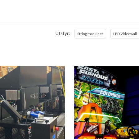
Utstyr:
String maskiner
LED Videowall 