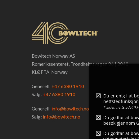
Bowltech Norway AS
Romerikssenteret, Trondheimsvegen 86 | 2040
KLØFTA, Norway
Generell:
+47 6380 1910
Salg:
+47 6380 1910
Du er enig i at 
nettstedfunksjona
* Siden nettstedet ik
Generell:
info@bowltech.no
Salg:
info@bowltech.no
Du godtar at bow
besøk gjennom Go
Du godtar at bowl
videomaterialer f