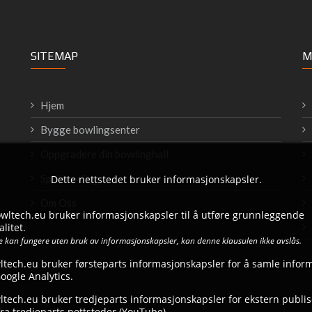
SITEMAP
M
Hjem
Bygge bowlingsenter
Oppgradere din bowlinghall
Spill bowling
Dette nettstedet bruker informasjonskapsler.
Om Oss
bowltech.eu bruker informasjonskapsler til å utføre grunnleggende
litet.
ke kan fungere uten bruk av informasjonskapsler, kan denne klausulen ikke avslås.
ltech.eu bruker førsteparts informasjonskapsler for å samle infor
ogle Analytics.
tech.eu bruker tredjeparts informasjonskapsler for ekstern publise
ra tredjeparts nettsteder (YouTube).