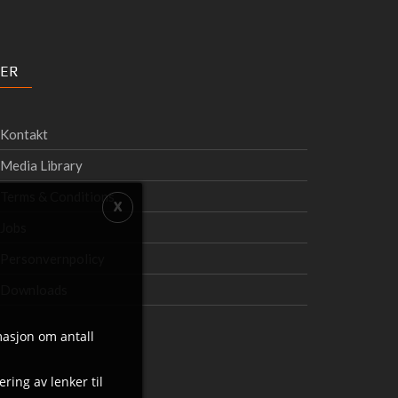
ER
Kontakt
Media Library
Terms & Conditions
Jobs
Personvernpolicy
Downloads
masjon om antall
ring av lenker til