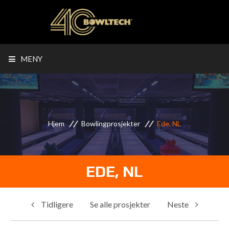
MENY
Hjem
Bowlingprosjekter
Ede, NL
EDE, NL
Tidligere
Se alle prosjekter
Neste