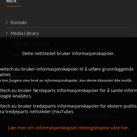
MER
Kontakt
Media Library
Terms & Conditions
Dette nettstedet bruker informasjonskapsler.
Jobs
Personvernpolicy
bowltech.eu bruker informasjonskapsler til å utføre grunnleggende
litet.
Downloads
ke kan fungere uten bruk av informasjonskapsler, kan denne klausulen ikke avslås.
ltech.eu bruker førsteparts informasjonskapsler for å samle infor
ogle Analytics.
tech.eu bruker tredjeparts informasjonskapsler for ekstern publise
ra tredjeparts nettsteder (YouTube).
© 2026 Bowltech Group. Forbeholdt alle rettigheter
Lær mer om informasjonskapsel-retningslinjene våre her.