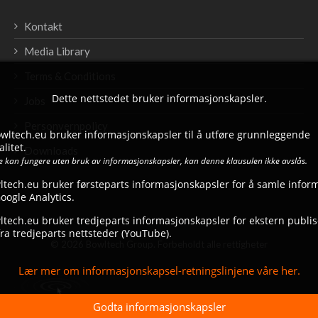
Kontakt
Media Library
Terms & Conditions
Dette nettstedet bruker informasjonskapsler.
Jobs
Personvernpolicy
bowltech.eu bruker informasjonskapsler til å utføre grunnleggende
litet.
Downloads
ke kan fungere uten bruk av informasjonskapsler, kan denne klausulen ikke avslås.
ltech.eu bruker førsteparts informasjonskapsler for å samle infor
ogle Analytics.
tech.eu bruker tredjeparts informasjonskapsler for ekstern publise
ra tredjeparts nettsteder (YouTube).
© 2026 Bowltech Group. Forbeholdt alle rettigheter
Lær mer om informasjonskapsel-retningslinjene våre her.
Godta informasjonskapsler