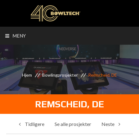
MENY
Hjem
Bowlingprosjekter
Remscheid, DE
REMSCHEID, DE
Tidligere
Se alle prosjekter
Neste