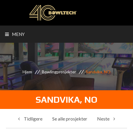
MENY
Hjem
Bowlingprosjekter
Sandvika, NO
SANDVIKA, NO
Tidligere
Se alle prosjekter
Neste