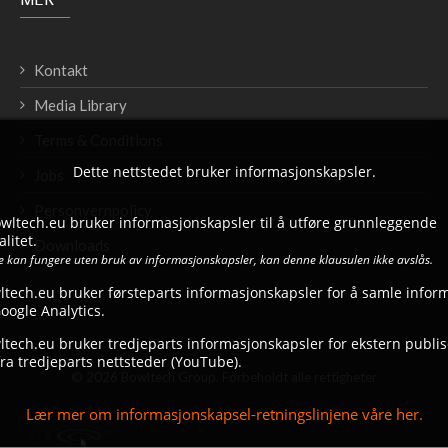
Kontakt
Media Library
Terms & Conditions
Dette nettstedet bruker informasjonskapsler.
Jobs
Personvernpolicy
bowltech.eu bruker informasjonskapsler til å utføre grunnleggende
litet.
Downloads
ke kan fungere uten bruk av informasjonskapsler, kan denne klausulen ikke avslås.
ltech.eu bruker førsteparts informasjonskapsler for å samle infor
ogle Analytics.
tech.eu bruker tredjeparts informasjonskapsler for ekstern publise
ra tredjeparts nettsteder (YouTube).
© 2026 Bowltech Group. Forbeholdt alle rettigheter
Lær mer om informasjonskapsel-retningslinjene våre her.