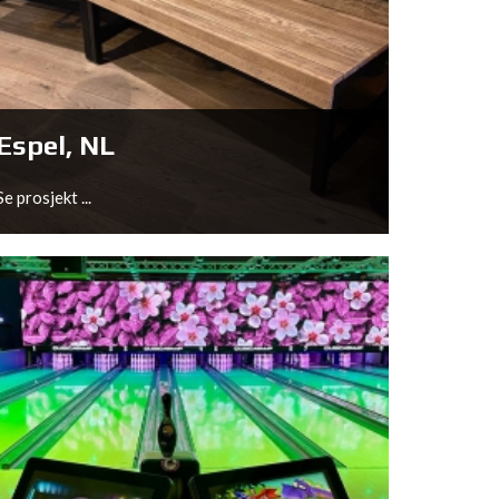
Trondheim, NO
Se prosjekt ...
Espel, NL
Se prosjekt ...
Espel, NL