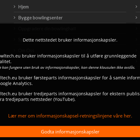
Hjem
Bygge bowlingsenter
Oppgradere din bowlinghall
Spill bowling
Dette nettstedet bruker informasjonskapsler.
Om Oss
bowltech.eu bruker informasjonskapsler til å utføre grunnleggende
litet.
ke kan fungere uten bruk av informasjonskapsler, kan denne klausulen ikke avslås.
ltech.eu bruker førsteparts informasjonskapsler for å samle infor
ogle Analytics.
tech.eu bruker tredjeparts informasjonskapsler for ekstern publise
ra tredjeparts nettsteder (YouTube).
Lær mer om informasjonskapsel-retningslinjene våre her.
Godta informasjonskapsler