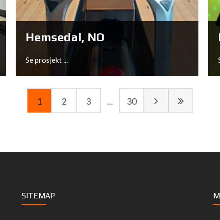
Se prosjekt ...
Hemsedal, NO
Se prosjekt ...
1
2
3
...
30
Hemsedal, NO
SITEMAP
M
Se prosjekt ...