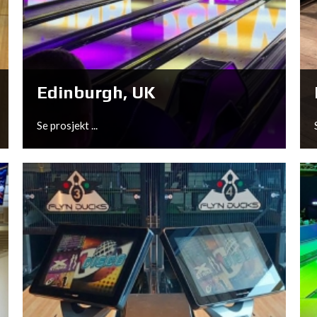
Fürstenwalde, DE
Se prosjekt ...
Edinburgh, UK
Se prosjekt ...
Edinburgh, UK