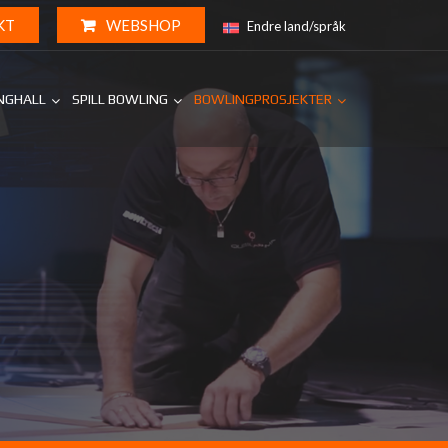
KT
WEBSHOP
Endre land/språk
INGHALL
SPILL BOWLING
BOWLINGPROSJEKTER