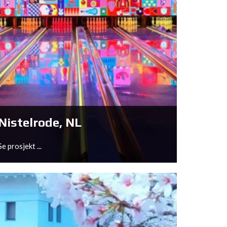
Nistelrode, NL
Se prosjekt ...