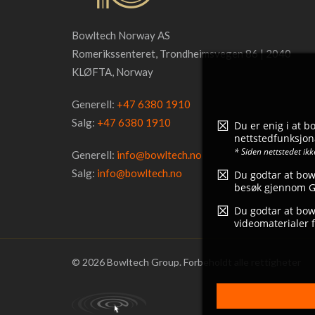
Bowltech Norway AS
Romerikssenteret, Trondheimsvegen 86 | 2040
KLØFTA, Norway
Generell:
+47 6380 1910
Salg:
+47 6380 1910
Du er enig i at 
nettstedfunksjona
* Siden nettstedet ik
Generell:
info@bowltech.no
Salg:
info@bowltech.no
Du godtar at bow
besøk gjennom Go
Du godtar at bowl
videomaterialer f
© 2026 Bowltech Group. Forbeholdt alle rettigheter